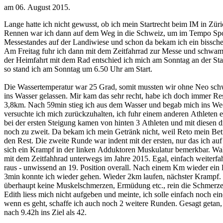
am
06. August 2015
.
Lange hatte ich nicht gewusst, ob ich mein Startrecht beim IM in Zü
Rennen war ich dann auf dem Weg in die Schweiz, um im Tempo Spo
Messestandes auf der Landiwiese und schon da bekam ich ein bisschen
Am Freitag fuhr ich dann mit dem Zeitfahrrad zur Messe und schwa
der Heimfahrt mit dem Rad entschied ich mich am Sonntag an der Sta
so stand ich am Sonntag um 6.50 Uhr am Start.
Die Wassertemperatur war 25 Grad, somit mussten wir ohne Neo schw
ins Wasser gelassen. Mir kam das sehr recht, habe ich doch immer R
3,8km. Nach 59min stieg ich aus dem Wasser und begab mich ins Wec
versuchte ich mich zurückzuhalten, ich fuhr einem anderen Athleten e
bei der ersten Steigung kamen von hinten 3 Athleten und mit diesen 
noch zu zweit. Da bekam ich mein Getränk nicht, weil Reto mein Betre
den Rest. Die zweite Runde war indent mit der ersten, nur das ich au
sich ein Krampf in der linken Adduktoren Muskulatur bemerkbar. Wah
mit dem Zeitfahhrad unterwegs im Jahre 2015. Egal, einfach weiterfah
raus - unwissend an 19. Position overall. Nach einem Km wieder ein
3min konnte ich wieder gehen. Wieder 2km laufen, nächster Krampf. I
überhaupt keine Muskelschmerzen, Ermüdung etc., rein die Schmerzen
Edith liess mich nicht aufgeben und meinte, ich solle einfach noch e
wenn es geht, schaffe ich auch noch 2 weitere Runden. Gesagt getan
nach 9.42h ins Ziel als 42.