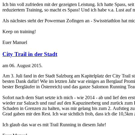
Ich bin voll zufrieden mit der gezeigten Leistung. Ich hatte Spass, se
reduziertem Training, so macht es Spass! Und ich habe v.a. Lust auf m
Als nächstes steht der Powerman Zofingen an - Swisstriathlon hat mich
Keep on training!
Euer Manuel
City Trail in der Stadt
am
06. August 2015
.
Am 3. Juli fand in der Stadt Salzburg am Kapitelplatz der City Trail 
besten Dank dafür! Wie im letzten Jahr war einiges an Berglauf Prom
bester Bergläufer in Österreich) und das ganze Salomon Running Te
Sofort nach dem Start setzte ich mich - wie 2014 - ab und lief den er
wieder zur Salzach und rauf auf den Kapuzinerberg und zurück zum Ka
Schaden in Grenzen zu halten, was mir gelang bis zum 2. Aufstieg z
Grad gaben mir den Rest. Ich war sichtlich froh, dass ich die 10,5km
Ich glaub das war es mit Trail Running in diesem Jahr!