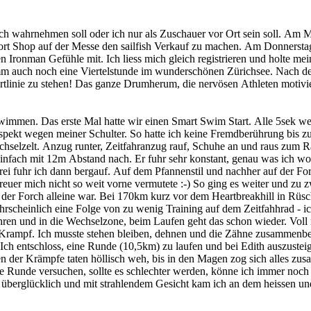
rich wahrnehmen soll oder ich nur als Zuschauer vor Ort sein soll. Am
rt Shop auf der Messe den sailfish Verkauf zu machen. Am Donnersta
 Ironman Gefühle mit. Ich liess mich gleich registrieren und holte mei
mm auch noch eine Viertelstunde im wunderschönen Zürichsee. Nach d
rtlinie zu stehen! Das ganze Drumherum, die nervösen Athleten motivi
immen. Das erste Mal hatte wir einen Smart Swim Start. Alle 5sek we
espekt wegen meiner Schulter. So hatte ich keine Fremdberührung bis 
hselzelt. Anzug runter, Zeitfahranzug rauf, Schuhe an und raus zum
infach mit 12m Abstand nach. Er fuhr sehr konstant, genau was ich wol
drei fuhr ich dann bergauf. Auf dem Pfannenstil und nachher auf der Fo
uer mich nicht so weit vorne vermutete :-) So ging es weiter und zu z
f der Forch alleine war. Bei 170km kurz vor dem Heartbreakhill in Rüs
rscheinlich eine Folge von zu wenig Training auf dem Zeitfahhrad - i
ren und in die Wechselzone, beim Laufen geht das schon wieder. Voll mo
 Krampf. Ich musste stehen bleiben, dehnen und die Zähne zusammenbe
ch entschloss, eine Runde (10,5km) zu laufen und bei Edith auszusteig
 der Krämpfe taten höllisch weh, bis in den Magen zog sich alles zu
ine Runde versuchen, sollte es schlechter werden, könne ich immer noc
, überglücklich und mit strahlendem Gesicht kam ich an dem heissen u