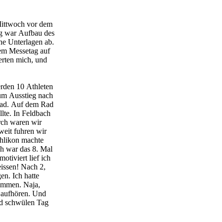
 Mittwoch vor dem
g war Aufbau des
ne Unterlagen ab.
em Messetag auf
erten mich, und
rden 10 Athleten
zum Ausstieg nach
 Rad. Auf dem Rad
lte. In Feldbach
rch waren wir
weit fuhren wir
chlikon machte
ch war das 8. Mal
tiviert lief ich
issen! Nach 2,
en. Ich hatte
sammen. Naja,
h aufhören. Und
nd schwülen Tag