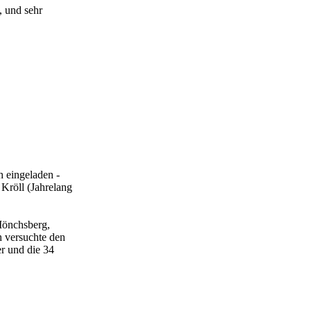
, und sehr
h eingeladen -
 Kröll (Jahrelang
 Mönchsberg,
h versuchte den
r und die 34