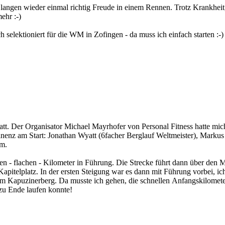
it langen wieder einmal richtig Freude in einem Rennen. Trotz Krankheit
ehr :-)
 selektioniert für die WM in Zofingen - da muss ich einfach starten :-)
statt. Der Organisator Michael Mayrhofer von Personal Fitness hatte mic
inenz am Start: Jonathan Wyatt (6facher Berglauf Weltmeister), Markus
am.
sten - flachen - Kilometer in Führung. Die Strecke führt dann über den
pitelplatz. In der ersten Steigung war es dann mit Führung vorbei, ic
um Kapuzinerberg. Da musste ich gehen, die schnellen Anfangskilomete
 zu Ende laufen konnte!