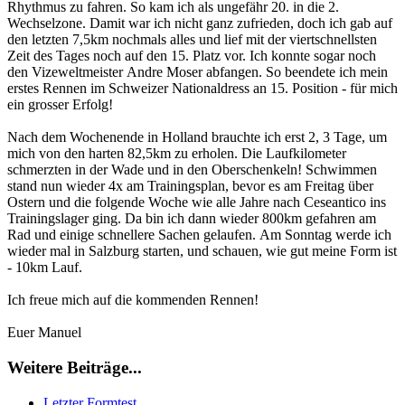
Rhythmus zu fahren. So kam ich als ungefähr 20. in die 2.
Wechselzone. Damit war ich nicht ganz zufrieden, doch ich gab auf
den letzten 7,5km nochmals alles und lief mit der viertschnellsten
Zeit des Tages noch auf den 15. Platz vor. Ich konnte sogar noch
den Vizeweltmeister Andre Moser abfangen. So beendete ich mein
erstes Rennen im Schweizer Nationaldress an 15. Position - für mich
ein grosser Erfolg!
Nach dem Wochenende in Holland brauchte ich erst 2, 3 Tage, um
mich von den harten 82,5km zu erholen. Die Laufkilometer
schmerzten in der Wade und in den Oberschenkeln! Schwimmen
stand nun wieder 4x am Trainingsplan, bevor es am Freitag über
Ostern und die folgende Woche wie alle Jahre nach Ceseantico ins
Trainingslager ging. Da bin ich dann wieder 800km gefahren am
Rad und einige schnellere Sachen gelaufen. Am Sonntag werde ich
wieder mal in Salzburg starten, und schauen, wie gut meine Form ist
- 10km Lauf.
Ich freue mich auf die kommenden Rennen!
Euer Manuel
Weitere Beiträge...
Letzter Formtest