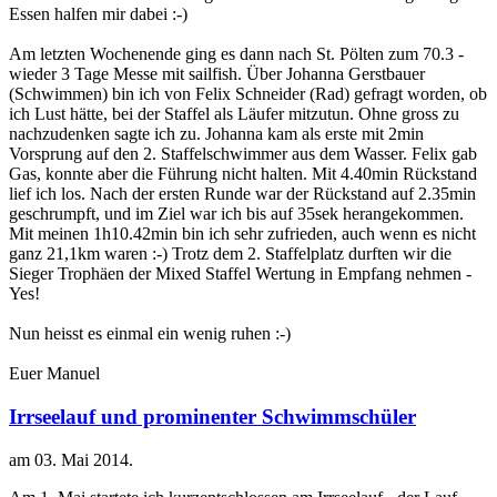
Essen halfen mir dabei :-)
Am letzten Wochenende ging es dann nach St. Pölten zum 70.3 -
wieder 3 Tage Messe mit sailfish. Über Johanna Gerstbauer
(Schwimmen) bin ich von Felix Schneider (Rad) gefragt worden, ob
ich Lust hätte, bei der Staffel als Läufer mitzutun. Ohne gross zu
nachzudenken sagte ich zu. Johanna kam als erste mit 2min
Vorsprung auf den 2. Staffelschwimmer aus dem Wasser. Felix gab
Gas, konnte aber die Führung nicht halten. Mit 4.40min Rückstand
lief ich los. Nach der ersten Runde war der Rückstand auf 2.35min
geschrumpft, und im Ziel war ich bis auf 35sek herangekommen.
Mit meinen 1h10.42min bin ich sehr zufrieden, auch wenn es nicht
ganz 21,1km waren :-) Trotz dem 2. Staffelplatz durften wir die
Sieger Trophäen der Mixed Staffel Wertung in Empfang nehmen -
Yes!
Nun heisst es einmal ein wenig ruhen :-)
Euer Manuel
Irrseelauf und prominenter Schwimmschüler
am
03. Mai 2014
.