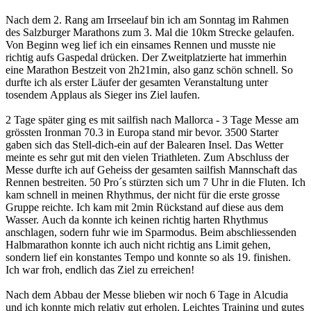
Nach dem 2. Rang am Irrseelauf bin ich am Sonntag im Rahmen
des Salzburger Marathons zum 3. Mal die 10km Strecke gelaufen.
Von Beginn weg lief ich ein einsames Rennen und musste nie
richtig aufs Gaspedal drücken. Der Zweitplatzierte hat immerhin
eine Marathon Bestzeit von 2h21min, also ganz schön schnell. So
durfte ich als erster Läufer der gesamten Veranstaltung unter
tosendem Applaus als Sieger ins Ziel laufen.
2 Tage später ging es mit sailfish nach Mallorca - 3 Tage Messe am
grössten Ironman 70.3 in Europa stand mir bevor. 3500 Starter
gaben sich das Stell-dich-ein auf der Balearen Insel. Das Wetter
meinte es sehr gut mit den vielen Triathleten. Zum Abschluss der
Messe durfte ich auf Geheiss der gesamten sailfish Mannschaft das
Rennen bestreiten. 50 Pro´s stürzten sich um 7 Uhr in die Fluten. Ich
kam schnell in meinen Rhythmus, der nicht für die erste grosse
Gruppe reichte. Ich kam mit 2min Rückstand auf diese aus dem
Wasser. Auch da konnte ich keinen richtig harten Rhythmus
anschlagen, sodern fuhr wie im Sparmodus. Beim abschliessenden
Halbmarathon konnte ich auch nicht richtig ans Limit gehen,
sondern lief ein konstantes Tempo und konnte so als 19. finishen.
Ich war froh, endlich das Ziel zu erreichen!
Nach dem Abbau der Messe blieben wir noch 6 Tage in Alcudia
und ich konnte mich relativ gut erholen. Leichtes Training und gutes