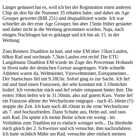
Länger gedauert hat es, weil ich bei der Registration einen anderen
Chip als den für die Nummer 35 erhalten habe, und daher als Age
Grouper gewertet (BIB 251) und disqualifiziert wurde. Ich war
schneller als der erste Age Grouper, bin aber 15min früher gestartet
und daher nicht in die Wertung genommen worden. Naja, nach
einigen Nachfragen hat es geklappt und ich bin als 15. in der
Wertung.
Zum Rennen: Duathlon ist hart, und eine EM über 15km Laufen,
60km Rad und nochmals 7,5km Laufen erst recht! Die ETU
Langdistanz Duathlon EM wurde im Zuge des Powerman Hollands
in Horst nahe der deutschen Grenze ausgetragen. Viele schnelle
Athleten waren da, Weltmeister, Vizeweltmeister, Europameister...
Der Startschuss fiel um 9.18Uhr. Sofort ging es zur Sache. Ich lief
mit und fand einen Franzosen, der sehr konstant mit 3.10min/km
loslief. Ich versteckte mich und lief relativ entspannt hinter ihm. Die
ersten 10km liefen wir in 31.50min, also auf gutem Kurs. Vorne lief
ein Franzose alleine der Wechselzone entgegen - nach 45.34min (!!)
stoppte die Zeit. Ich kam nach 48.10min in die erste Wechselzone
als 7. und hochzufrieden. Dann Schuhe aus, Helm auf, und raus
aufs Rad. Da spürte ich meine Beine schon ein wenig - im
Verhältnis zum Triathlon tut es einfach weniger weh... Da überholte
mich gleich der 2. Schweizer und ich versuchte, ihm nachzufahren.
Ich hatte sichtlich Mühe am Rad, versuchte aber einfach meinen