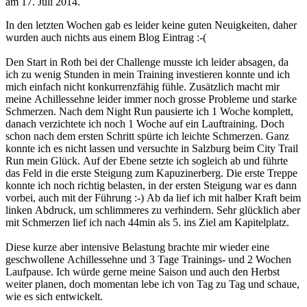
am
17. Juli 2014
.
In den letzten Wochen gab es leider keine guten Neuigkeiten, daher
wurden auch nichts aus einem Blog Eintrag :-(
Den Start in Roth bei der Challenge musste ich leider absagen, da
ich zu wenig Stunden in mein Training investieren konnte und ich
mich einfach nicht konkurrenzfähig fühle. Zusätzlich macht mir
meine Achillessehne leider immer noch grosse Probleme und starke
Schmerzen. Nach dem Night Run pausierte ich 1 Woche komplett,
danach verzichtete ich noch 1 Woche auf ein Lauftraining. Doch
schon nach dem ersten Schritt spürte ich leichte Schmerzen. Ganz
konnte ich es nicht lassen und versuchte in Salzburg beim City Trail
Run mein Glück. Auf der Ebene setzte ich sogleich ab und führte
das Feld in die erste Steigung zum Kapuzinerberg. Die erste Treppe
konnte ich noch richtig belasten, in der ersten Steigung war es dann
vorbei, auch mit der Führung :-) Ab da lief ich mit halber Kraft beim
linken Abdruck, um schlimmeres zu verhindern. Sehr glücklich aber
mit Schmerzen lief ich nach 44min als 5. ins Ziel am Kapitelplatz.
Diese kurze aber intensive Belastung brachte mir wieder eine
geschwollene Achillessehne und 3 Tage Trainings- und 2 Wochen
Laufpause. Ich würde gerne meine Saison und auch den Herbst
weiter planen, doch momentan lebe ich von Tag zu Tag und schaue,
wie es sich entwickelt.