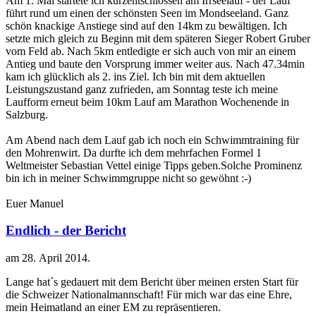
Am 1. Mai startete ich kurzentschlossen am Irrseelauf - der Lauf
führt rund um einen der schönsten Seen im Mondseeland. Ganz
schön knackige Anstiege sind auf den 14km zu bewältigen. Ich
setzte mich gleich zu Beginn mit dem späteren Sieger Robert Gruber
vom Feld ab. Nach 5km entledigte er sich auch von mir an einem
Antieg und baute den Vorsprung immer weiter aus. Nach 47.34min
kam ich glücklich als 2. ins Ziel. Ich bin mit dem aktuellen
Leistungszustand ganz zufrieden, am Sonntag teste ich meine
Laufform erneut beim 10km Lauf am Marathon Wochenende in
Salzburg.
Am Abend nach dem Lauf gab ich noch ein Schwimmtraining für
den Mohrenwirt. Da durfte ich dem mehrfachen Formel 1
Weltmeister Sebastian Vettel einige Tipps geben.Solche Prominenz
bin ich in meiner Schwimmgruppe nicht so gewöhnt :-)
Euer Manuel
Endlich - der Bericht
am
28. April 2014
.
Lange hat´s gedauert mit dem Bericht über meinen ersten Start für
die Schweizer Nationalmannschaft! Für mich war das eine Ehre,
mein Heimatland an einer EM zu repräsentieren.