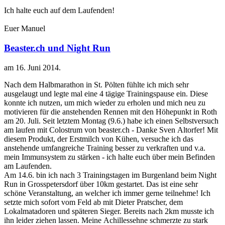
Ich halte euch auf dem Laufenden!
Euer Manuel
Beaster.ch und Night Run
am
16. Juni 2014
.
Nach dem Halbmarathon in St. Pölten fühlte ich mich sehr
ausgelaugt und legte mal eine 4 tägige Trainingspause ein. Diese
konnte ich nutzen, um mich wieder zu erholen und mich neu zu
motivieren für die anstehenden Rennen mit den Höhepunkt in Roth
am 20. Juli. Seit letztem Montag (9.6.) habe ich einen Selbstversuch
am laufen mit Colostrum von beaster.ch - Danke Sven Altorfer! Mit
diesem Produkt, der Erstmilch von Kühen, versuche ich das
anstehende umfangreiche Training besser zu verkraften und v.a.
mein Immunsystem zu stärken - ich halte euch über mein Befinden
am Laufenden.
Am 14.6. bin ich nach 3 Trainingstagen im Burgenland beim Night
Run in Grosspetersdorf über 10km gestartet. Das ist eine sehr
schöne Veranstaltung, an welcher ich immer gerne teilnehme! Ich
setzte mich sofort vom Feld ab mit Dieter Pratscher, dem
Lokalmatadoren und späteren Sieger. Bereits nach 2km musste ich
ihn leider ziehen lassen. Meine Achillessehne schmerzte zu stark